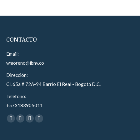
CONTACTO
Email:
wmoreno@ibnv.co
Dirección:
Cl. 65a # 72A-94 Barrio El Real - Bogotá D.C.
Teléfono:
+573183905011
Find us on:
Facebook
YouTube
Instagram
Whatsapp
page
page
page
page
opens
opens
opens
opens