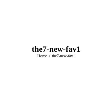
the7-new-fav1
You are here:
Home
the7-new-fav1