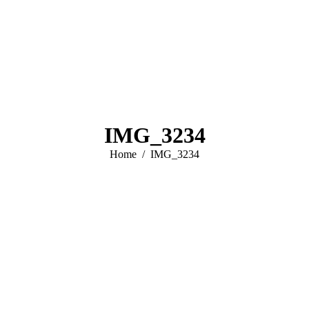
IMG_3234
You are here:
Home
IMG_3234