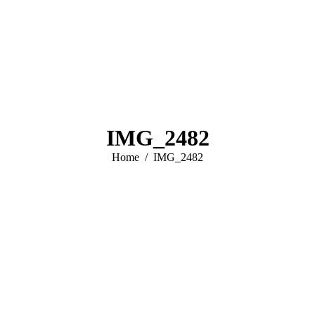
IMG_2482
You are here:
Home
IMG_2482