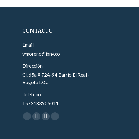
CONTACTO
Email:
wmoreno@ibnv.co
Dirección:
Cl. 65a # 72A-94 Barrio El Real -
Bogotá D.C.
Teléfono:
+573183905011
Find us on:
Facebook
YouTube
Instagram
Whatsapp
page
page
page
page
opens
opens
opens
opens