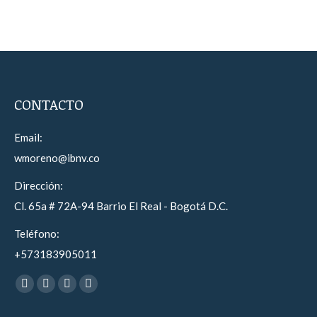
CONTACTO
Email:
wmoreno@ibnv.co
Dirección:
Cl. 65a # 72A-94 Barrio El Real - Bogotá D.C.
Teléfono:
+573183905011
Find us on:
Facebook
YouTube
Instagram
Whatsapp
page
page
page
page